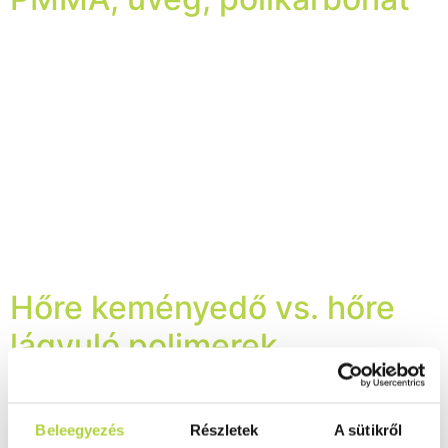
A PMMA, másnéven polimetil-metakrilát a szintetikus
polimerek tudományos megnevezése, azonban a
hétköznapok során sokkal gyakrabban találkozhatunk
az akril vagy plexi megnevezéssel. Általában, ha szóba
kerül, egy átlátszó, könnyű súllyal rendelkező anyagra
gondolunk. Kiváló fényáteresztése miatt előszeretettel
használják számos területen, az átlátszótól a színes
verziókig, sokféle formában és textúrával. 1983-ban
egy francia vegyész fedezte fel, de ipari mennyiségű
[…]
Hőre keményedő vs. hőre
lágyuló polimerek
A hőre lágyuló, valamint hőre keményedő polimerek
különböző előállítási eljáráson esnek át; emiatt
Beleegyezés
Részletek
A sütikről
mindkettő anyag másféle módon viselkedik hő hatására,