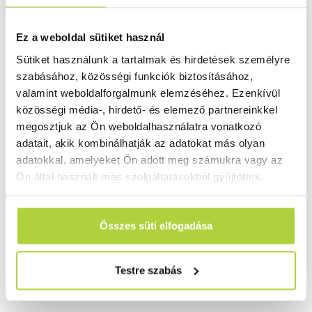
ez a legfontosabb tulajdonság, ami megkülönbözteti
őket. A hőre lágyuló polimerek magas hő hatására
Ez a weboldal sütiket használ
folyékony halmazállapotúvá válnak, ezáltal újra
Sütiket használunk a tartalmak és hirdetések személyre
önthetővé, és újra-hasznosíthatóvá válnak.
szabásához, közösségi funkciók biztosításához,
Gyakorlatilag, olyanok, mint a víz: alacsony
valamint weboldalforgalmunk elemzéséhez. Ezenkívül
hőmérsékleten szilárd halmazállapotúvá válnak, mint a
közösségi média-, hirdető- és elemező partnereinkkel
jég, magason […]
megosztjuk az Ön weboldalhasználatra vonatkozó
Miben segíthet most a
adatait, akik kombinálhatják az adatokat más olyan
adatokkal, amelyeket Ön adott meg számukra vagy az
műanyag?
Ön által használt más szolgáltatásokból gyűjtöttek.
Talán már egyre több helyen láthatjuk, hogy bizonyos
üzletekben, vagy patikákban műanyag lemezeket
Összes süti elfogadása
használnak az eladók és a vásárlók közötti biztonságos
távolság, valamint a megfelelő védelem biztosítására.
Miért is pont műanyag lemezből készülnek ezek az
Testre szabás
elválasztók, és miért jelentenek biztonságos alternatívát
a vírus elleni küzdelemben? Mivel a vírus sajnos nagyon