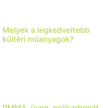
rongáló elem közül. Az év első felében kitört járvány
miatt azonban olyan mértékű, az egész emberiséget
érintő változások keletkeztek, amelyeknek hasonló
hatásai voltak, mint a spanyol náthának. És, […]
Melyek a legkedveltebb
kültéri műanyagok?
Amikor kültéri felhasználásra szánt terméken
gondolkozunk, általában a műanyag mindig szóba kerül,
mint alapanyag. Találkozhatunk velük kültéri
reklámként, üveg helyettesítéseként, játszóterek stb.
alapanyagaként. Ennek elsődleges oka a könnyű súly,
valamint a megfelelő tartósság. Emellett, nem kell olyan
gyakran ápolni, mint a fa felületeket, valamint, sokkal
egyszerűbben formázható a legkülönlegesebb
alakzatokba is. A műanyag bármennyire is […]
PMMA, üveg, polikarbonát