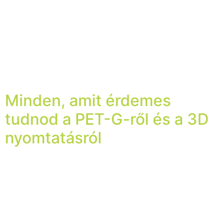
meghatározni, mivel minden műanyag polimer, de nem
minden polimer műanyag. Sok gyártó és kutató
egyetért azzal, hogy a polimer önmagában nem
felhasználható, és más anyagokkal kell kombinálni
ahhoz, hogy használható termék készüljön belőle.
Ennek ellenére mégis érdemes tudni, hogy a polimer és
a műanyag két különálló anyag, habár […]
Minden, amit érdemes
tudnod a PET-G-ről és a 3D
nyomtatásról
A PET-G egy széleskörben használt, thermoformázható
anyag, amelyet 3D nyomtatás esetén szívesen
hasonlítanak a PLA-hoz, erősségben pedig az ABS-hez.
Egy amorf anyagról beszélünk, amely 100%-ban
újrahasznosítható. A legtöbben a PET-et ismerik, mint