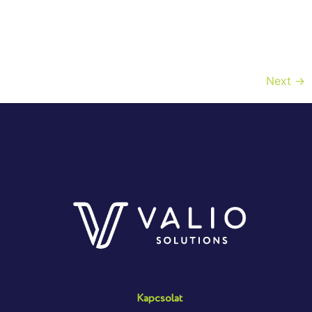
műanyag, a PET-G pedig ennek a glycol tartalmú
változata. A PET-et leginkább műanyag csomagolások,
mint például palackok alapanyagaként ismerik, és az
1990′-es évektől […]
Next
→
Kapcsolat