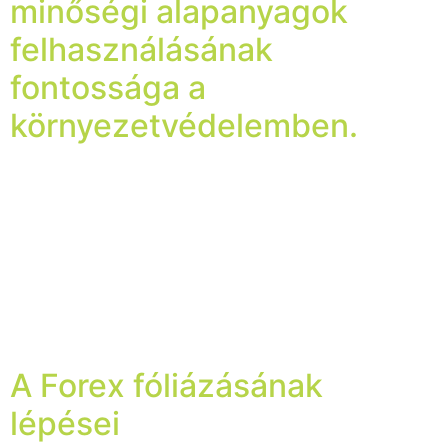
minőségi alapanyagok
felhasználásának
fontossága a
környezetvédelemben.
A környezetvédők és a kormányok előszeretettel
okolják a környezetünk szennyeződéséért a
műanyagokat. Az igazság az, hogy az emberiség felelős
a környezetünk pusztulásáért. Hiszen nem a műanyag
akarja szennyezni a természetet, hanem az ember
lustasága és kapzsisága teszi tönkre világunkat. Nem
célom és nem is akarom kifejteni az egyes emberek
felelősségét. Az iparra, és azon belül […]
A Forex fóliázásának
lépései