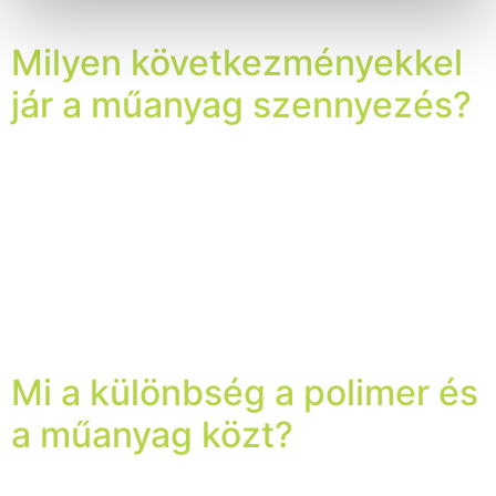
gyorsan terjed, az üzletek és […]
Milyen következményekkel
jár a műanyag szennyezés?
A műanyag viszonylag költségkímélő, típustól függően
szinte minden formába átalakítható, erős és tartós.
Ezeknek a tulajdonságoknak köszönhetően a műanyag
szinte csoda anyagnak számít. Olyan hasznosnak
bizonyult, hogy az 1950-es évek óta körülbelül 8,3
milliárd tonnát gyártottunk belőle. Ennek a sikernek
viszont vannak áldozatai, méghozzá a Föld élővilága. És
egy nap az emberek is áldozatai lehetnek, […]
Mi a különbség a polimer és
a műanyag közt?
A polimer és műanyag közti különbséget nehéz