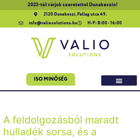
2023-tól várjuk szeretettel Dunakeszin!
2120 Dunakeszi, Pallag utca 49.
info@valiosolutions.hu
H-P: 8:00 - 16:00
ISO MINŐSÉG
Szerző:
slixol
A feldolgozásból maradt
hulladék sorsa, és a