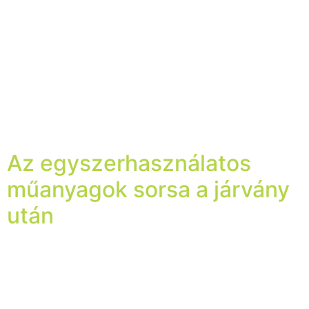
A Forex classic lemezek felszíne tökéletes lehetőséget
ad arra, hogy fóliával különféle grafikákat készítsünk rá.
Annak érdekében, hogy a megfelelő fóliát válasszuk ki a
késztermék elkészítéséhez, mindenképpen gondoljuk át
azt, hogy a grafikát kültérre vagy beltérre fogjuk
kirakni, mennyi ideig lesz ott, milyen kötést szeretnénk
kialakítani (végleges vagy eltávolítható), valamint, hogy
a fóliát milyen procedúrának […]
Az egyszerhasználatos
műanyagok sorsa a járvány
után
2019 nyarán mindenhonnan olyan hírek jutottak el
hozzánk, hogy az egyszer-használatos műanyagok a
felelősek a környezetszennyezésért, és káros hatásai
gyakorlatilag az első helyen állnak a legtöbb környezet