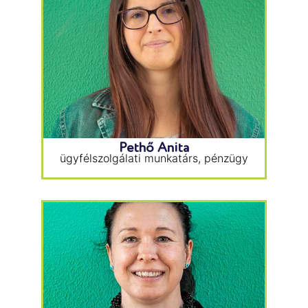
Pethő Anita
ügyfélszolgálati munkatárs, pénzügy