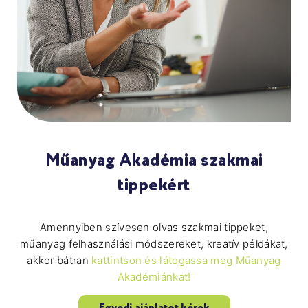
Műanyag Akadémia szakmai
tippekért
Amennyiben szívesen olvas szakmai tippeket,
műanyag felhasználási módszereket, kreatív példákat,
akkor bátran
kattintson és látogassa meg Műanyag
Akadémiánkat!