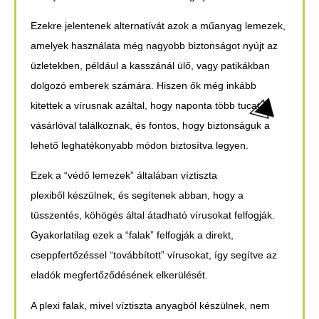
Ezekre jelentenek alternatívát azok a műanyag lemezek,
amelyek használata még nagyobb biztonságot nyújt az
üzletekben, például a kasszánál ülő, vagy patikákban
dolgozó emberek számára. Hiszen ők még inkább
kitettek a vírusnak azáltal, hogy naponta több tucat
vásárlóval találkoznak, és fontos, hogy biztonságuk a
lehető leghatékonyabb módon biztosítva legyen.
Ezek a “védő lemezek” általában víztiszta
plexiből készülnek, és segítenek abban, hogy a
tüsszentés, köhögés által átadható vírusokat felfogják.
Gyakorlatilag ezek a “falak” felfogják a direkt,
cseppfertőzéssel “továbbított” vírusokat, így segítve az
eladók megfertőződésének elkerülését.
A plexi falak, mivel víztiszta anyagból készülnek, nem