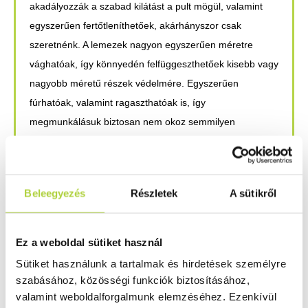
akadályozzák a szabad kilátást a pult mögül, valamint
egyszerűen fertőtleníthetőek, akárhányszor csak
szeretnénk. A lemezek nagyon egyszerűen méretre
vághatóak, így könnyedén felfüggeszthetőek kisebb vagy
nagyobb méretű részek védelmére. Egyszerűen
fúrhatóak, valamint ragaszthatóak is, így
megmunkálásuk biztosan nem okoz semmilyen
problémát.
Hogy miért pont műanyag az üveg helyett? Azért, mert a
műanyag az üvegnek egy olcsóbb, emellett valamivel
Beleegyezés
Részletek
A sütikről
ellenálóbb változata, így költséghatékonyabb módon
állíthatjuk elő belőle azokat a védő eszközöket, amelyek
Ez a weboldal sütiket használ
a dolgozók egészségének biztosítását szolgálják.
Sütiket használunk a tartalmak és hirdetések személyre
Szeretnél többet megtudni a témában?
Akkor vedd fel
szabásához, közösségi funkciók biztosításához,
velünk a
kapcsolatot!
valamint weboldalforgalmunk elemzéséhez. Ezenkívül