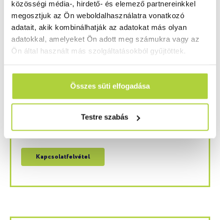
közösségi média-, hirdető- és elemező partnereinkkel
megosztjuk az Ön weboldalhasználatra vonatkozó
adatait, akik kombinálhatják az adatokat más olyan
ELŐZŐ CIKK
KÖVETKEZŐ CIKK
adatokkal, amelyeket Ön adott meg számukra vagy az
Milyen következményekkel jár a műanyag szennyezés?
Hőre keményedő vs. hőre lágyuló polimerek
Ön által használt más szolgáltatásokból gyűjtöttek.
Kérdése van? Szívesen segítünk!
Összes süti elfogadása
Ha kérdése van műanyag reklámipari termékeink,
kiegészítő termékeink, kész megoldásaink, vagy
szolgáltatásainkkal kapcsolatban, akkor forduljon
Testre szabás
hozzánk bizalommal. Szakértő kollégáink a lehető
leghamarabb felveszik majd önnel a kapcsolatot.
Kapcsolatfelvétel