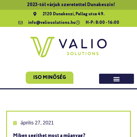
2023-tól várjuk szeretettel Dunakeszin!
2120 Dunakeszi, Pallag utca 49.
info@valiosolutions.hu
H-P: 8:00 - 16:00
ISO MINŐSÉG
április 27, 2021
Miben segíthet most a műanyag?