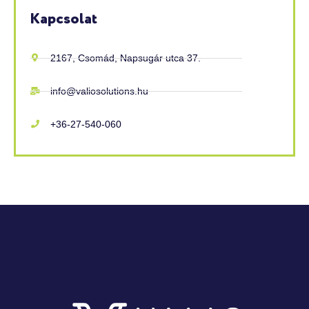
Kapcsolat
2167, Csomád, Napsugár utca 37.
info@valiosolutions.hu
+36-27-540-060