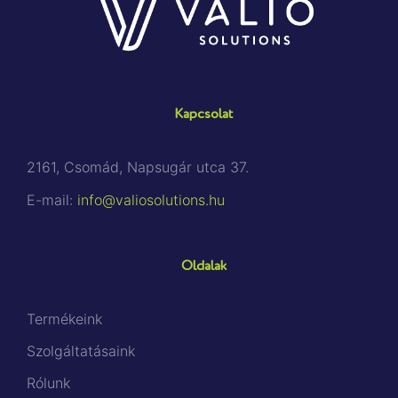
Kapcsolat
2161, Csomád, Napsugár utca 37.
E-mail:
info@valiosolutions.hu
Oldalak
Termékeink
Szolgáltatásaink
Rólunk