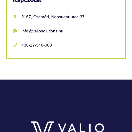
Kapcsolat
2167, Csomád, Napsugár utca 37.
info@valiosolutions.hu
+36-27-540-060