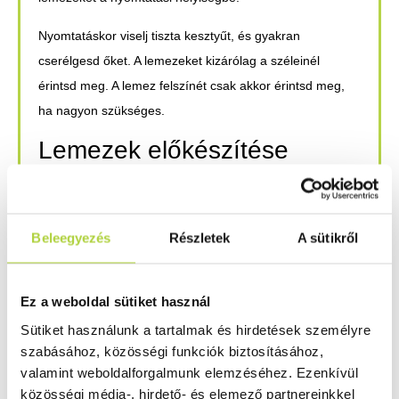
Nyomtatáskor viselj tiszta kesztyűt, és gyakran
cserélgesd őket. A lemezeket kizárólag a széleinél
érintsd meg. A lemez felszínét csak akkor érintsd meg,
ha nagyon szükséges.
Lemezek előkészítése
nyomtatáshoz:
Óvatosan távolítsd el a védőfóliát. Ügyelj arra, hogy
Beleegyezés
Részletek
A sütikről
semmilyen folyadék (még tisztítószer sem) kerüljön a
lemez felületére. Nyomtatás előtt fújj ionizált levegőt a
lemez felszínére.
Ez a weboldal sütiket használ
Sütiket használunk a tartalmak és hirdetések személyre
Szeretnél még többet megtudni a Forex-ről? Akkor vedd
szabásához, közösségi funkciók biztosításához,
fel velünk a
kapcsolatot!
valamint weboldalforgalmunk elemzéséhez. Ezenkívül
közösségi média-, hirdető- és elemező partnereinkkel