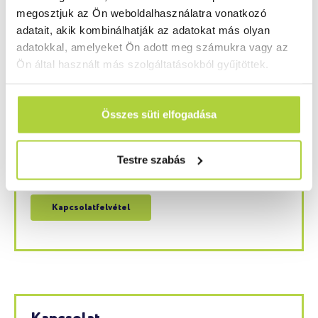
megosztjuk az Ön weboldalhasználatra vonatkozó
ELŐZŐ CIKK
KÖVETKEZŐ CIKK
adatait, akik kombinálhatják az adatokat más olyan
100% papír, 100%-os eredmény
Forex lemezek festése
adatokkal, amelyeket Ön adott meg számukra vagy az
Ön által használt más szolgáltatásokból gyűjtöttek.
Kérdése van? Szívesen segítünk!
Ha kérdése van műanyag reklámipari termékeink,
Összes süti elfogadása
kiegészítő termékeink, kész megoldásaink, vagy
szolgáltatásainkkal kapcsolatban, akkor forduljon
hozzánk bizalommal. Szakértő kollégáink a lehető
Testre szabás
leghamarabb felveszik majd önnel a kapcsolatot.
Kapcsolatfelvétel