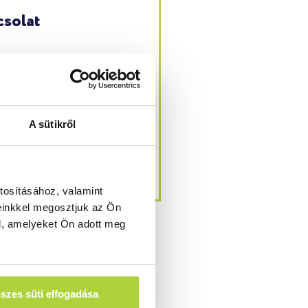
solat
67, Csomád, Napsugár
ca 37.
A sütikről
fo@valiosolutions.hu
6-27-540-060
tosításához, valamint
einkkel megosztjuk az Ön
l, amelyeket Ön adott meg
szes süti elfogadása