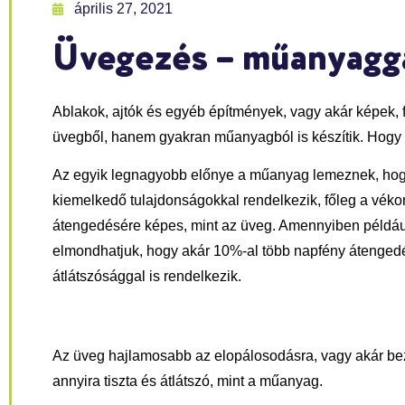
április 27, 2021
Üvegezés – műanyagga
Ablakok, ajtók és egyéb építmények, vagy akár képek
üvegből, hanem gyakran műanyagból is készítik. Hogy 
Az egyik legnagyobb előnye a műanyag lemeznek, hogy 
kiemelkedő tulajdonságokkal rendelkezik, főleg a vékon
átengedésére képes, mint az üveg. Amennyiben példáu
elmondhatjuk, hogy akár 10%-al több napfény átenged
átlátszósággal is rendelkezik.
Az üveg hajlamosabb az elopálosodásra, vagy akár bez
annyira tiszta és átlátszó, mint a műanyag.