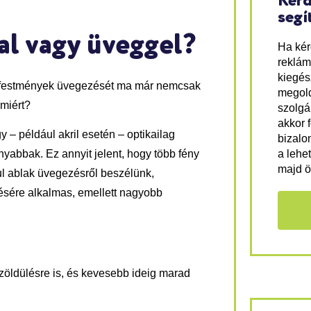
Kérd
segí
l vagy üveggel?
Ha ké
reklám
kiegés
, festmények üvegezését ma már nemcsak
megold
miért?
szolgá
akkor 
– például akril esetén – optikailag
bizalo
a lehe
yabbak. Ez annyit jelent, hogy több fény
majd ö
l ablak üvegezésről beszélünk,
ésére alkalmas, emellett nagyobb
öldülésre is, és kevesebb ideig marad