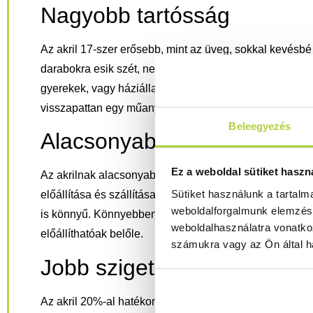
Nagyobb tartósság
Az akril 17-szer erősebb, mint az üveg, sokkal kevésbé
darabokra esik szét, nem szilánkokra, így alkalmas ol
gyerekek, vagy háziállatok vannak. Egy labda például
visszapattan egy műanyaggal üvegezett ablakról, míg a
Beleegyezés
Alacsonyabb sűrűség
Ez a weboldal sütiket haszn
Az akrilnak alacsonyabb a sűrűsége, mint a standard 
Sütiket használunk a tartal
előállítása és szállítása, hanem súlyánál fogva egyszer
weboldalforgalmunk elemzésé
is könnyű. Könnyebben vágható, mint az üveg, így szo
weboldalhasználatra vonatko
előállíthatóak belőle.
számukra vagy az Ön által ha
Jobb szigetelőképesség
Az akril 20%-al hatékonyabban szigetel, mint az üveg,