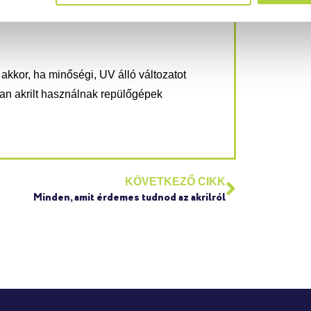
m kell annyi pénzt költenünk fűtésre.
akkor, ha minőségi, UV álló változatot
ban akrilt használnak repülőgépek
KÖVETKEZŐ CIKK
Minden, amit érdemes tudnod az akrilról