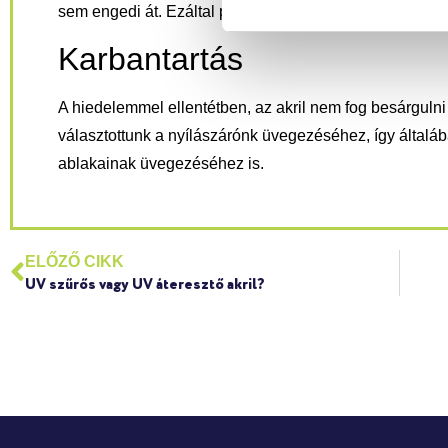
sem engedi át. Ezáltal pénzt is spóroluhatunk, mivel ne
Karbantartás
A hiedelemmel ellentétben, az akril nem fog besárgulni 
választottunk a nyílászárónk üvegezéséhez, így általá
ablakainak üvegezéséhez is.
ELŐZŐ CIKK
UV szűrős vagy UV áteresztő akril?