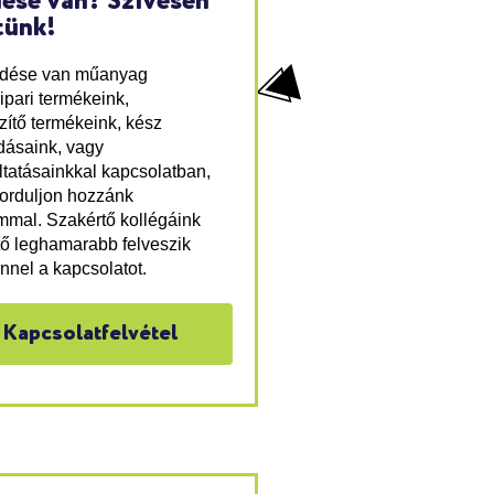
ése van? Szívesen
tünk!
rdése van műanyag
ipari termékeink,
zítő termékeink, kész
ásaink, vagy
ltatásainkkal kapcsolatban,
forduljon hozzánk
mmal. Szakértő kollégáink
tő leghamarabb felveszik
nnel a kapcsolatot.
Kapcsolatfelvétel