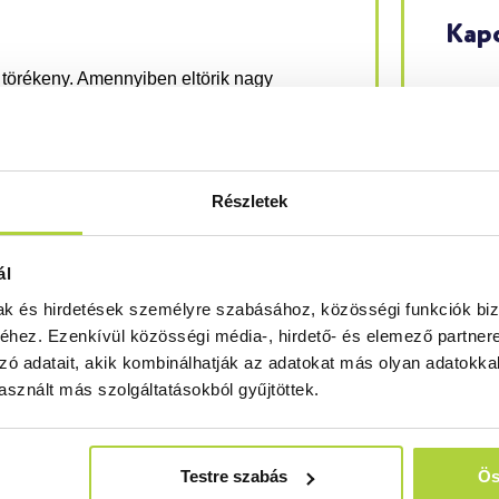
Kapc
 törékeny. Amennyiben eltörik nagy
21
yan helyeken való üvegezésre, ahol
 nagy valósznűséggel csak egyszerűen
ut
z üveg összetörik.
Részletek
in
+3
ál
üvegnek, így nemcsak olcsóbb az
mak és hirdetések személyre szabásához, közösségi funkciók biz
űbb is. Ez utóbbi miatt a vele való munka
hez. Ezenkívül közösségi média-, hirdető- és elemező partner
katlan formák is egyszerűbben
zó adatait, akik kombinálhatják az adatokat más olyan adatokka
sznált más szolgáltatásokból gyűjtöttek.
Testre szabás
Ös
 így nagyon meleg vagy hideg levegőt