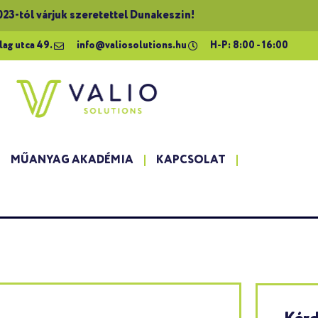
023-tól várjuk szeretettel Dunakeszin!
lag utca 49.
info@valiosolutions.hu
H-P: 8:00 - 16:00
MŰANYAG AKADÉMIA
KAPCSOLAT