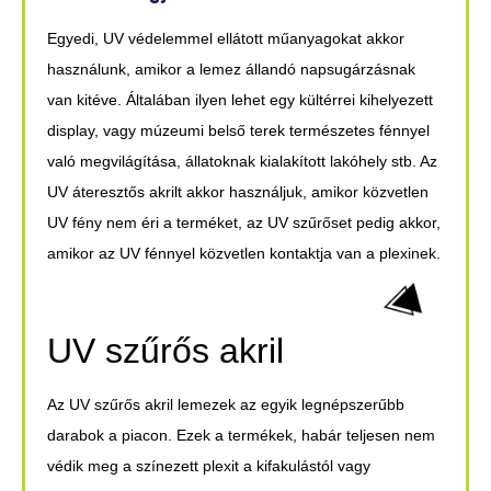
Egyedi, UV védelemmel ellátott műanyagokat akkor
használunk, amikor a lemez állandó napsugárzásnak
van kitéve. Általában ilyen lehet egy kültérrei kihelyezett
display, vagy múzeumi belső terek természetes fénnyel
való megvilágítása, állatoknak kialakított lakóhely stb. Az
UV áteresztős akrilt akkor használjuk, amikor közvetlen
UV fény nem éri a terméket, az UV szűrőset pedig akkor,
amikor az UV fénnyel közvetlen kontaktja van a plexinek.
UV szűrős akril
Az UV szűrős akril lemezek az egyik legnépszerűbb
darabok a piacon. Ezek a termékek, habár teljesen nem
védik meg a színezett plexit a kifakulástól vagy