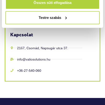
Összes süti elfogadása
Testre szabás
Kapcsolat
2167, Csomád, Napsugár utca 37.
info@valiosolutions.hu
+36-27-540-060