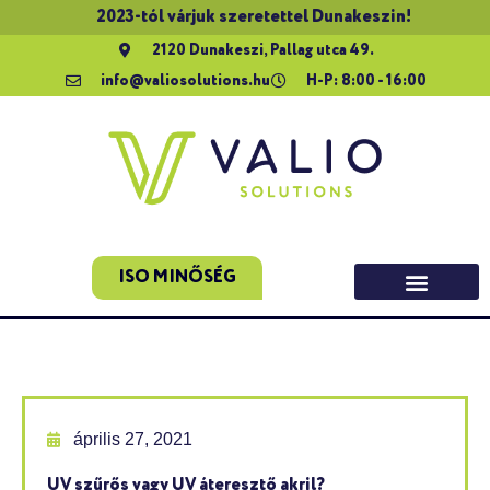
2023-tól várjuk szeretettel Dunakeszin!
2120 Dunakeszi, Pallag utca 49.
info@valiosolutions.hu
H-P: 8:00 - 16:00
ISO MINŐSÉG
április 27, 2021
UV szűrős vagy UV áteresztő akril?