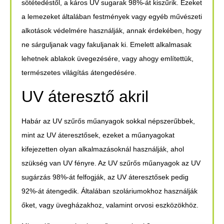
sötétedéstől, a káros UV sugarak 98%-át kiszűrik. Ezeket
a lemezeket általában festmények vagy egyéb művészeti
alkotások védelmére használják, annak érdekében, hogy
ne sárguljanak vagy fakuljanak ki. Emelett alkalmasak
lehetnek ablakok üvegezésére, vagy ahogy említettük,
természetes világítás átengedésére.
UV áteresztő akril
Habár az UV szűrős műanyagok sokkal népszerűbbek,
mint az UV áteresztősek, ezeket a műanyagokat
kifejezetten olyan alkalmazásoknál használják, ahol
szükség van UV fényre. Az UV szűrős műanyagok az UV
sugárzás 98%-át felfogják, az UV áteresztősek pedig
92%-át átengedik. Általában szoláriumokhoz használják
őket, vagy üvegházakhoz, valamint orvosi eszközökhöz.