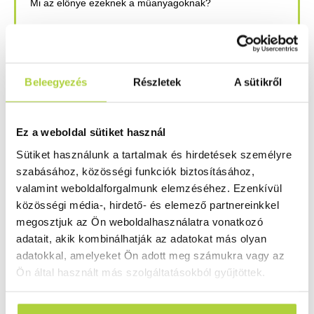
Mi az előnye ezeknek a műanyagoknak?
Könnyű a tisztításuk, egyszerűen feldolgozhatóak,
költségkímélőbbek, mint a polikarbonát, magasfokú
ellenállással rendelkezik, és könnyű súlya van.
Beleegyezés
Részletek
A sütikről
ELŐZŐ CIKK
KÖVETKEZŐ CIKK
Ez a weboldal sütiket használ
PET-G 3D nyomtatása
Üvegezés – műanyaggal vagy üveggel?
Sütiket használunk a tartalmak és hirdetések személyre
szabásához, közösségi funkciók biztosításához,
Kérdése van? Szívesen segítünk!
valamint weboldalforgalmunk elemzéséhez. Ezenkívül
közösségi média-, hirdető- és elemező partnereinkkel
Ha kérdése van műanyag reklámipari termékeink,
megosztjuk az Ön weboldalhasználatra vonatkozó
kiegészítő termékeink, kész megoldásaink, vagy
adatait, akik kombinálhatják az adatokat más olyan
szolgáltatásainkkal kapcsolatban, akkor forduljon
adatokkal, amelyeket Ön adott meg számukra vagy az
hozzánk bizalommal. Szakértő kollégáink a lehető
Ön által használt más szolgáltatásokból gyűjtöttek.
leghamarabb felveszik majd önnel a kapcsolatot.
Kapcsolatfelvétel