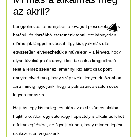
az akril?
Lángpolirozás:
amennyiben a levágott plexi széle jeges
hatású, és tisztábbá szeretnénk tenni, ezt könnyedén
elérhetjük lángpolírozással. Egy kis gyakorlás után
egyszerűen elvégezhetjük a műveletet – a lényeg, hogy
olyan távolságra és annyi ideig tartsuk a lángpolírozó
fejét a lemez széléhez, amennyi idő alatt csak pont
annyira olvad meg, hogy szép szélei legyenek. Azonban
arra mindig figyeljünk, hogy a polírozando szélen sose
legyen ragasztó.
Hajlitás:
egy kis melegítés után az akril számos alakba
hajlítható. Akár egy sütő vagy hőpisztoly is alkalmas lehet
a felmelegítésére, de figyeljünk oda, hogy minden lépést
szakszerűen végezzünk.