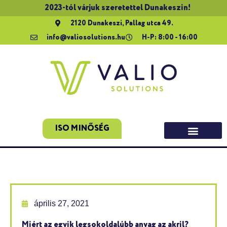
2023-tól várjuk szeretettel Dunakeszin!
2120 Dunakeszi, Pallag utca 49.
info@valiosolutions.hu
H-P: 8:00 - 16:00
ISO MINŐSÉG
április 27, 2021
Miért az egyik legsokoldalúbb anyag az akril?