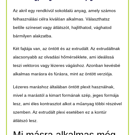
Az akril egy rendkívül sokoldalú anyag, amely számos
felhasználási célra kiválóan alkalmas. Választhatsz
belőle színeset vagy átlátszót, hajlíthatod, vághatod
bármilyen alakzatba.
Két fajtája van, az öntött és az extrudált. Az extrudáltnak
alacsonyabb az olvadási hőmérséklete, ami ideálissá
teszi vektoros vagy lézeres vágáshoz. Azonban kevésbé
alkalmas marásra és fúrásra, mint az öntött verziója.
Lézeres maráshoz általában öntött plexit használnak,
mivel a marástól a kimart formának szép, jeges formája
lesz, ami éles kontrasztot alkot a műanyag többi részével
szemben. Az extrudált plexi esetében ez a kontúr
átlátszó lesz.
Mi másra alkalmas még