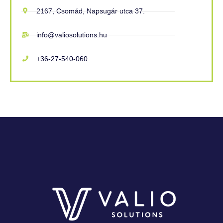
2167, Csomád, Napsugár utca 37.
info@valiosolutions.hu
+36-27-540-060