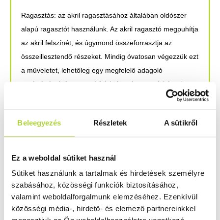
Ragasztás:
az akril ragasztásához általában oldószer
alapú ragasztót használunk. Az akril ragasztó megpuhítja
az akril felszínét, és úgymond összeforrasztja az
összeillesztendő részeket. Mindig óvatosan végezzük ezt
a műveletet, lehetőleg egy megfelelő adagoló
segítségével. A ragasztó felvitele után tartsuk kézzel
össze a darabokat egy kis ideig. A teljes kötés
kialakulásához általában 24-48 óra szükséges.
Beleegyezés
Részletek
A sütikről
Fúrás:
általában fá vagy vas eszközzel végezzük a
műanyag fúrását.
Ez a weboldal sütiket használ
További kérdésed van a témában? Akkor vedd fel velünk
Sütiket használunk a tartalmak és hirdetések személyre
a
kapcsolatot
!
szabásához, közösségi funkciók biztosításához,
valamint weboldalforgalmunk elemzéséhez. Ezenkívül
közösségi média-, hirdető- és elemező partnereinkkel
ELŐZŐ CIKK
KÖVETKEZŐ CIKK