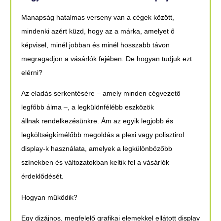
Manapság hatalmas verseny van a cégek között,
mindenki azért küzd, hogy az a márka, amelyet ő
képvisel, minél jobban és minél hosszabb távon
megragadjon a vásárlók fejében. De hogyan tudjuk ezt
elérni?
Az eladás serkentésére – amely minden cégvezető
legfőbb álma –, a legkülönfélébb eszközök
állnak rendelkezésünkre. Ám az egyik legjobb és
legköltségkímélőbb megoldás a plexi vagy polisztirol
display-k használata, amelyek a legkülönbözőbb
színekben és változatokban keltik fel a vásárlók
érdeklődését.
Hogyan működik?
Egy dizájnos, megfelelő grafikai elemekkel ellátott display