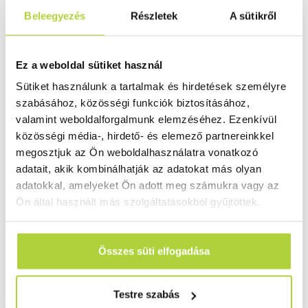
Beleegyezés
Részletek
A sütikről
kihelyezett display-k remek módot adnak az önreklámra,
a cég termékének és szolgáltatásainak bemutatására.
Emellett, elhelyezhetünk rajta olyan kis rekeszeket is,
Ez a weboldal sütiket használ
amelyek alkalmasak saját névjegykártyáink kitételére is.
Sütiket használunk a tartalmak és hirdetések személyre
Ezt a fajta display is elérhető a legkülönbözőbb
szabásához, közösségi funkciók biztosításához,
színekben és dizájnokban, így ha jó tájékoztató anyaggal
valamint weboldalforgalmunk elemzéséhez. Ezenkívül
töltjük fel, biztos a siker!
közösségi média-, hirdető- és elemező partnereinkkel
megosztjuk az Ön weboldalhasználatra vonatkozó
Az alacsony kivitelezési költségből előállítható akril vagy
adatait, akik kombinálhatják az adatokat más olyan
polisztirol hordozók a legjobb választást
adatokkal, amelyeket Ön adott meg számukra vagy az
jelenthetik éttermek, bankok, hotelek számára is,
Ön által használt más szolgáltatásokból gyűjtöttek.
szolgáltatásaik promótálására.
Bővebb információért
vegye fel velünk a kapcsolatot
!
Összes süti elfogadása
Testre szabás
ELŐZŐ CIKK
KÖVETKEZŐ CIKK