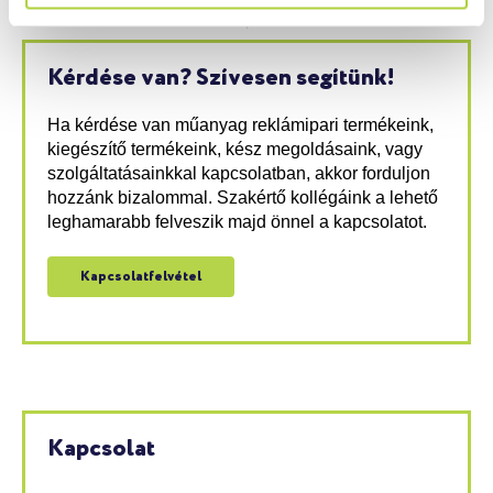
A műanyag kiválasztás alapjai feldolgozáshoz III.
Melyik reklámtáblához melyik műanyagot használjuk?
Kérdése van? Szívesen segítünk!
Ha kérdése van műanyag reklámipari termékeink,
kiegészítő termékeink, kész megoldásaink, vagy
szolgáltatásainkkal kapcsolatban, akkor forduljon
hozzánk bizalommal. Szakértő kollégáink a lehető
leghamarabb felveszik majd önnel a kapcsolatot.
Kapcsolatfelvétel
Kapcsolat