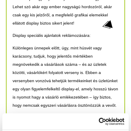
Lehet szó akár egy ember nagyságú hordozóról, akár
csak egy kis jelzőről, a megfelelő grafikai elemekkel
ellátott display biztos sikert jelent!
Display speciális ajánlatok reklámozására:
Különleges ünnepek előtt, úgy, mint húsvét vagy
karácsony, tudjuk, hogy jelentős mértékben
megnövekedik a vásárlások száma – és az üzletek
közötti, vásárlókért folyatott verseny is. Ebben a
versenyben vonzóvá tehetjük termékeinket és üzletünket
egy olyan figyelemfelkeltő display-el, amely hosszú távon
is nyomot hagy a vásárló emlékezetében – így biztos,
hogy nemcsak egyszeri vásárlásra ösztönözzük a vevőt.
Display-k a kereskedelmi rendezvényeken:
A különböző expokon, kiállításokon használt, pultokra