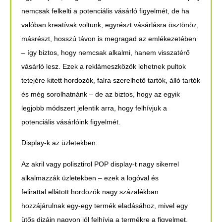
nemcsak felkelti a potenciális vásárló figyelmét, de ha
valóban kreatívak voltunk, egyrészt vásárlásra ösztönöz,
másrészt, hosszú távon is megragad az emlékezetében
– így biztos, hogy nemcsak alkalmi, hanem visszatérő
vásárló lesz. Ezek a reklámeszközök lehetnek pultok
tetejére kitett hordozók, falra szerelhető tartók, álló tartók
és még sorolhatnánk – de az biztos, hogy az egyik
legjobb módszert jelentik arra, hogy felhívjuk a
potenciális vásárlóink figyelmét.
Display-k az üzletekben:
Az akril vagy polisztirol POP display-t nagy sikerrel
alkalmazzák üzletekben – ezek a logóval és
felirattal ellátott hordozók nagy százalékban
hozzájárulnak egy-egy termék eladásához, mivel egy
ütős dizájn nagyon jól felhívja a termékre a figyelmet.