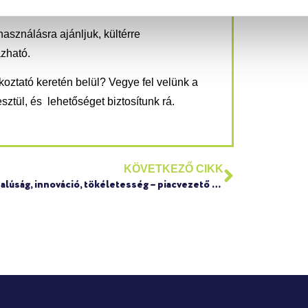
asználásra ajánljuk, kültérre
zható.
koztató keretén belül?
Vegye fel velünk a
ztül, és lehetőséget biztosítunk rá.
KÖVETKEZŐ CIKK
Sokoldalúság, innováció, tökéletesség – piacvezető reklámipari alapanyagok