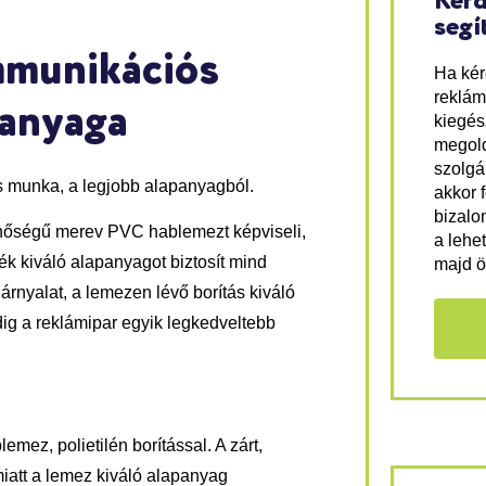
Kérd
segí
mmunikációs
Ha ké
reklám
panyaga
kiegés
megold
szolgá
s munka, a legjobb alapanyagból.
akkor 
bizalo
inőségű merev PVC hablemezt képviseli,
a lehe
ék kiváló alapanyagot biztosít mind
majd ö
nárnyalat, a lemezen lévő borítás kiváló
dig a reklámipar egyik legkedveltebb
mez, polietilén borítással. A zárt,
miatt a lemez kiváló alapanyag