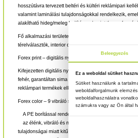
hosszútávra tervezett beltéri és kültéri reklámipari kel
valamint laminálási tulajdonságokkal rendelkezik, eme
alakítható hideg/meleg hajlítás, valamint thermoformáz
Fő alkalmazási területek:
POP/POS display-k
, digitáli
térelválasztók, interior design elemek.
Beleegyezés
Forex print
–
digitális nyomtatás közvetlenül, a legjob
Kifejezetten digitális nyomtatáshoz fejlesztett, extrém
Ez a weboldal sütiket haszn
fehér, garantáltan sima PE borítással. Kiválóan alkal
Sütiket használunk a tartal
reklámpari termékek elkészítéséhez, különösen direkt 
weboldalforgalmunk elemzésé
weboldalhasználatra vonatko
Forex color
–
9 vibráló szín a legegyedibb design mega
számukra vagy az Ön által ha
A PE borítással rendelkező hablemez a legjobb vál
az élénk, vibráló és minden szögből egyenletesnek h
tulajdonságai miatt kitűnően alkalmas arra, hogy a közv