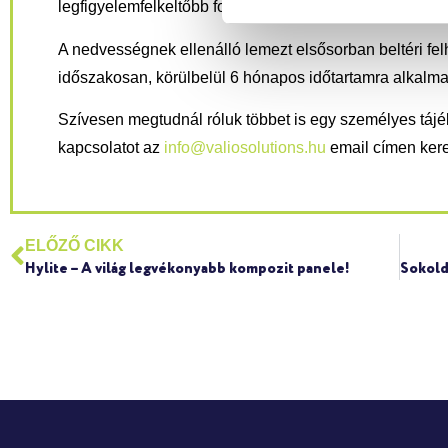
legfigyelemfelkeltőbb formában adhassuk át.
A nedvességnek ellenálló lemezt elsősorban beltéri felh
időszakosan, körülbelül 6 hónapos időtartamra alkalma
Szívesen megtudnál róluk többet is egy személyes tájé
kapcsolatot az
info@valiosolutions.hu
email címen keres
ELŐZŐ CIKK
Hylite – A világ legvékonyabb kompozit panele!