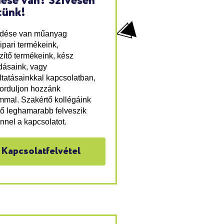
ése van? Szívesen
tünk!
rdése van műanyag
ipari termékeink,
zítő termékeink, kész
ásaink, vagy
ltatásainkkal kapcsolatban,
forduljon hozzánk
mmal. Szakértő kollégáink
tő leghamarabb felveszik
nnel a kapcsolatot.
Kapcsolatfelvétel