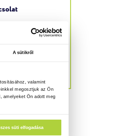
solat
67, Csomád, Napsugár
ca 37.
A sütikről
fo@valiosolutions.hu
6-27-540-060
tosításához, valamint
einkkel megosztjuk az Ön
l, amelyeket Ön adott meg
szes süti elfogadása