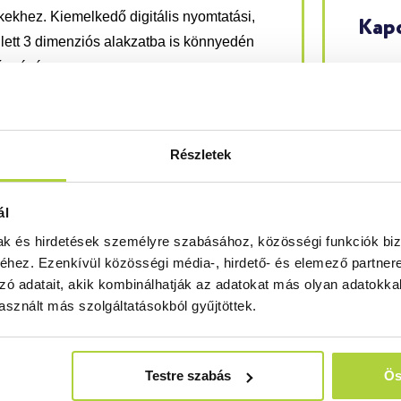
lékekhez. Kiemelkedő digitális nyomtatási,
Kapc
llett 3 dimenziós alakzatba is könnyedén
ás révén.
21
san nyomtatott display-k, kiállítási standok,
ut
Részletek
in
b minőségben.
 könnyű súllyal rendelkező hablemez
+3
ál
mas rövid-és középhosszú-távú
mak és hirdetések személyre szabásához, közösségi funkciók biz
digitális nyomtatási megoldásokhoz.
hez. Ezenkívül közösségi média-, hirdető- és elemező partner
zó adatait, akik kombinálhatják az adatokat más olyan adatokka
lkotásáért!
sznált más szolgáltatásokból gyűjtöttek.
asztás azon designerek számára, akiknek
ató színek fontosak. A lemez ezen
Testre szabás
Ös
etíteni kívánt üzenetet vizuálisan a