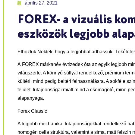
április 27, 2021
FOREX- a vizuális ko
eszközök legjobb ala
Elhoztuk Nektek, hogy a legjobbat adhassuk! Tökélete
A
FOREX
márkanév évtizedek óta az egyik legjobb m
világszerte. A könnyű súllyal rendelkező, prémium term
kültéri, mind pedig beltéri felhasználásra. A sokféle szí
felületi tulajdonságai miatt mind a csomagoló, mind pe
alapanyaga.
Forex Classic
A legjobb mechanikai tulajdonságokkal rendelkező hable
homogén cella struktúra, valamint a sima, matt felszín 