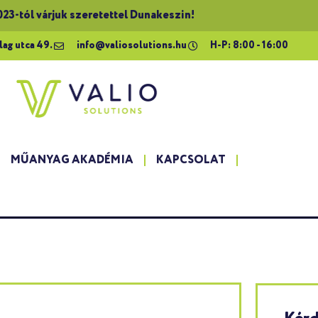
023-tól várjuk szeretettel Dunakeszin!
lag utca 49.
info@valiosolutions.hu
H-P: 8:00 - 16:00
MŰANYAG AKADÉMIA
KAPCSOLAT