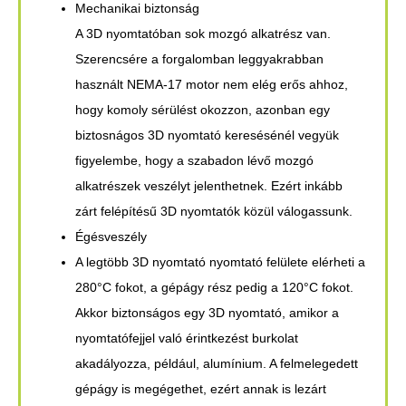
Mechanikai biztonság
A 3D nyomtatóban sok mozgó alkatrész van.
Szerencsére a forgalomban leggyakrabban
használt NEMA-17 motor nem elég erős ahhoz,
hogy komoly sérülést okozzon, azonban egy
biztosnágos 3D nyomtató keresésénél vegyük
figyelembe, hogy a szabadon lévő mozgó
alkatrészek veszélyt jelenthetnek. Ezért inkább
zárt felépítésű 3D nyomtatók közül válogassunk.
Égésveszély
A legtöbb 3D nyomtató nyomtató felülete elérheti a
280°C fokot, a gépágy rész pedig a 120°C fokot.
Akkor biztonságos egy 3D nyomtató, amikor a
nyomtatófejjel való érintkezést burkolat
akadályozza, például, alumínium. A felmelegedett
gépágy is megégethet, ezért annak is lezárt