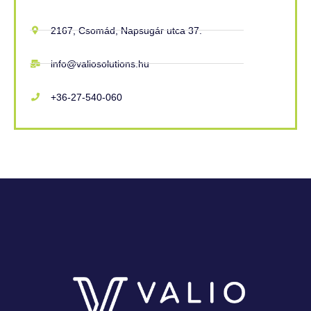
2167, Csomád, Napsugár utca 37.
info@valiosolutions.hu
+36-27-540-060