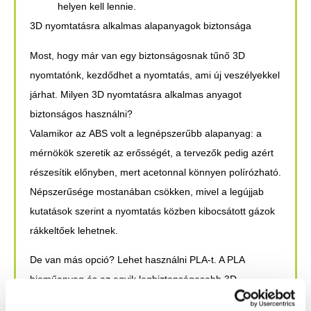
helyen kell lennie.
3D nyomtatásra alkalmas alapanyagok biztonsága
Most, hogy már van egy biztonságosnak tűnő 3D
nyomtatónk, kezdődhet a nyomtatás, ami új veszélyekkel
járhat. Milyen 3D nyomtatásra alkalmas anyagot
biztonságos használni?
Valamikor az
ABS
volt a legnépszerűbb alapanyag: a
mérnökök szeretik az erősségét, a tervezők pedig azért
részesítik előnyben, mert acetonnal könnyen polírózható.
Népszerűsége mostanában csökken, mivel a legújjab
kutatások szerint a nyomtatás közben kibocsátott gázok
rákkeltőek lehetnek.
De van más opció? Lehet használni PLA-t. A PLA
bioműanyag és az egyik legbiztonságosabb 3D
nyomtatásra alkalmas anyagként van számontartva.