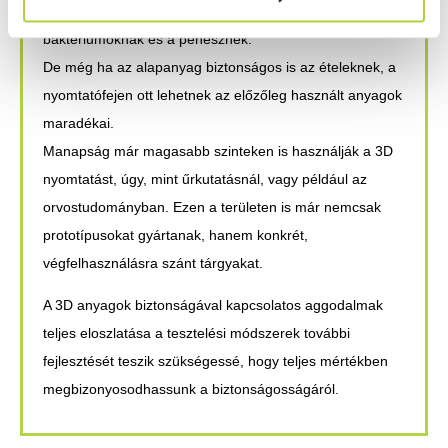
ételmaradékok jó menedéket nyújtanak a
baktériumoknak és a penésznek.
De még ha az alapanyag biztonságos is az ételeknek, a
nyomtatófejen ott lehetnek az előzőleg használt anyagok
maradékai.
Manapság már magasabb szinteken is használják a 3D
nyomtatást, úgy, mint űrkutatásnál, vagy például az
orvostudományban. Ezen a területen is már nemcsak
prototípusokat gyártanak, hanem konkrét,
végfelhasználásra szánt tárgyakat.
A 3D anyagok biztonságával kapcsolatos aggodalmak
teljes eloszlatása a tesztelési módszerek további
fejlesztését teszik szükségessé, hogy teljes mértékben
megbizonyosodhassunk a biztonságosságáról.