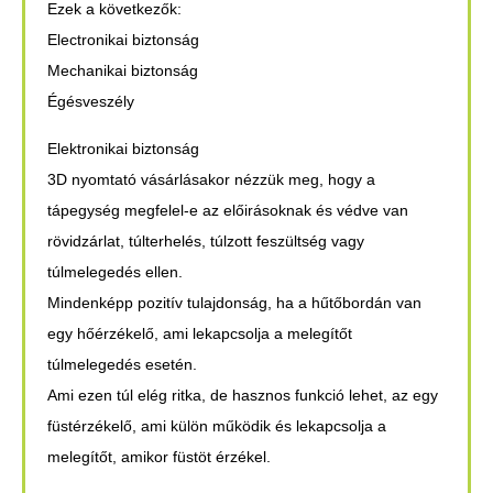
Ezek a következők:
Electronikai biztonság
Mechanikai biztonság
Égésveszély
Elektronikai biztonság
3D nyomtató vásárlásakor nézzük meg, hogy a
tápegység megfelel-e az előirásoknak és védve van
rövidzárlat, túlterhelés, túlzott feszültség vagy
túlmelegedés ellen.
Mindenképp pozitív tulajdonság, ha a hűtőbordán van
egy hőérzékelő, ami lekapcsolja a melegítőt
túlmelegedés esetén.
Ami ezen túl elég ritka, de hasznos funkció lehet, az egy
füstérzékelő, ami külön működik és lekapcsolja a
melegítőt, amikor füstöt érzékel.