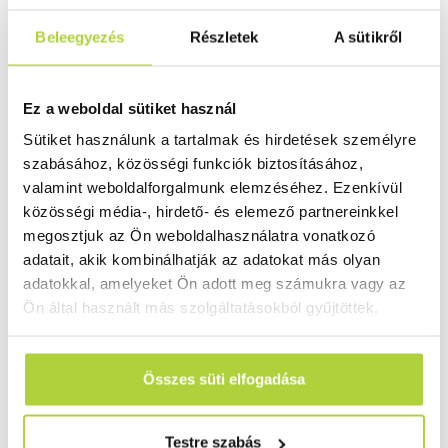
Az utóbbi években piacra jött PLA anyagok ugyanolyan
Beleegyezés
Részletek
A sütikről
erősek, mint az ABS, ezért az ABS gyakorlatilag úgyis
mondhatjuk, hogy fölöslegessé vált.
Ez a weboldal sütiket használ
Nyomtatott tárgyak biztonságossága
Sütiket használunk a tartalmak és hirdetések személyre
Akkor hát maguk a kinyomtatott anyagok
szabásához, közösségi funkciók biztosításához,
biztonságosak? Természetesen ez attól függ, mit
valamint weboldalforgalmunk elemzéséhez. Ezenkívül
nyomtattunk. Egy funkciónális tárgyat, mint például egy
közösségi média-, hirdető- és elemező partnereinkkel
megosztjuk az Ön weboldalhasználatra vonatkozó
csatlakoztatót, hogy a szék lábait hozzárögzítsük az
adatait, akik kombinálhatják az adatokat más olyan
üléshez? Akkor a legjobb, ha egy olyan erős és hajlékony
adatokkal, amelyeket Ön adott meg számukra vagy az
anyagot választunk, mint amilyen a nejlon.
Ön által használt más szolgáltatásokból gyűjtöttek.
Megint másik fontos kérdés:
étkezéshez
fogjuk használni
a tárgyat? Ha igen, akkor előkezelnünk kell azt, még ha
csak egyszer is használjuk, vagy eldobható.
Összes süti elfogadása
A tárgy újrafelhasználása nem jó ötlet a rajta lévő
mikropórusok és üregek miatt. Az üregekben lapuló
Testre szabás