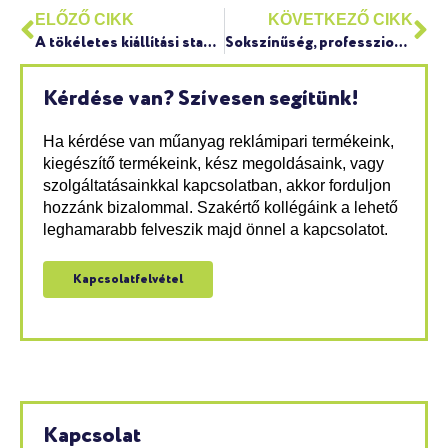
ELŐZŐ CIKK
KÖVETKEZŐ CIKK
A tökéletes kiállítási stand alapjai
Sokszínűség, professzionalizmus, állandó innováció
Kérdése van? Szívesen segítünk!
Ha kérdése van műanyag reklámipari termékeink,
kiegészítő termékeink, kész megoldásaink, vagy
szolgáltatásainkkal kapcsolatban, akkor forduljon
hozzánk bizalommal. Szakértő kollégáink a lehető
leghamarabb felveszik majd önnel a kapcsolatot.
Kapcsolatfelvétel
Kapcsolat