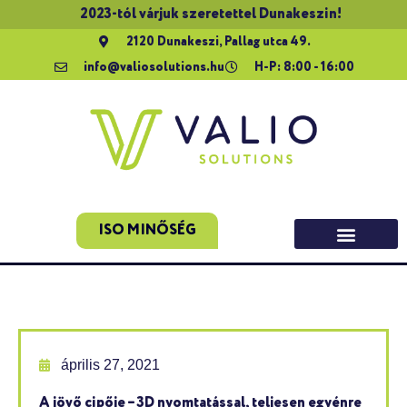
2023-tól várjuk szeretettel Dunakeszin!
2120 Dunakeszi, Pallag utca 49.
info@valiosolutions.hu
H-P: 8:00 - 16:00
ISO MINŐSÉG
április 27, 2021
A jövő cipője – 3D nyomtatással, teljesen egyénre