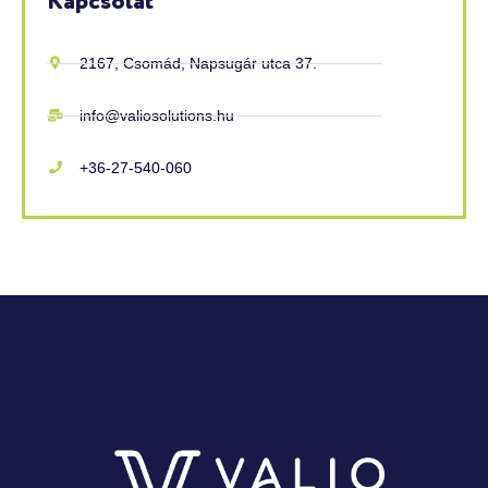
Kapcsolat
2167, Csomád, Napsugár utca 37.
info@valiosolutions.hu
+36-27-540-060