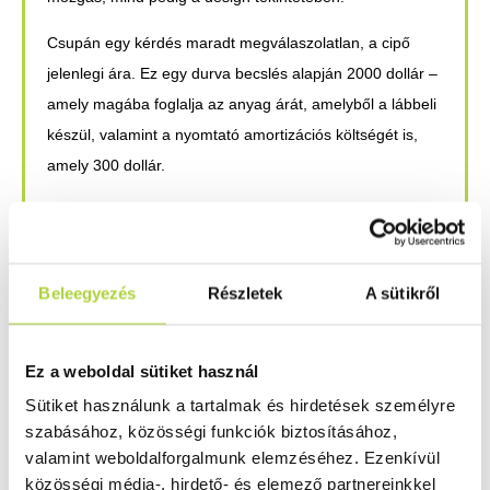
Csupán egy kérdés maradt megválaszolatlan, a cipő
jelenlegi ára. Ez egy durva becslés alapján 2000 dollár –
amely magába foglalja az anyag árát, amelyből a lábbeli
készül, valamint a nyomtató amortizációs költségét is,
amely 300 dollár.
Tehát, olyan áron van, mint amennyi egy pár valóban
kimagasló minőségű, design-os cipő. A kísérlet, amelyet
a Pensar végzett, jó kiindulópont arra, hogy megalkossák
Beleegyezés
Részletek
A sütikről
azt a megoldást, amely alkalmas lesz 3D nyomtatott
lábbelik előállítására – mindehhez még tökéletesíteni kell
mind a technológiát,mind pedig az anyagot, amelyből a
Ez a weboldal sütiket használ
cipők készülnek.
Sütiket használunk a tartalmak és hirdetések személyre
szabásához, közösségi funkciók biztosításához,
Forrás: http://3dprintingindustry.com
valamint weboldalforgalmunk elemzéséhez. Ezenkívül
közösségi média-, hirdető- és elemező partnereinkkel