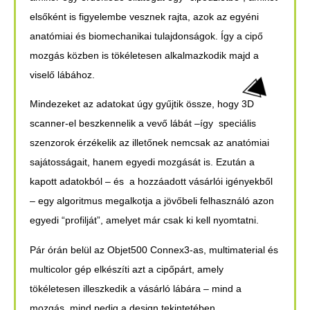
elsőként is figyelembe vesznek rajta, azok az egyéni
anatómiai és biomechanikai tulajdonságok. Így a cipő
mozgás közben is tökéletesen alkalmazkodik majd a
viselő lábához.
Mindezeket az adatokat úgy gyűjtik össze, hogy 3D
scanner-el beszkennelik a vevő lábát –így speciális
szenzorok érzékelik az illetőnek nemcsak az anatómiai
sajátosságait, hanem egyedi mozgását is. Ezután a
kapott adatokból – és a hozzáadott vásárlói igényekből
– egy algoritmus megalkotja a jövőbeli felhasználó azon
egyedi “profilját”, amelyet már csak ki kell nyomtatni.
Pár órán belül az Objet500 Connex3-as, multimaterial és
multicolor gép elkészíti azt a cipőpárt, amely
tökéletesen illeszkedik a vásárló lábára – mind a
mozgás, mind pedig a design tekintetében.