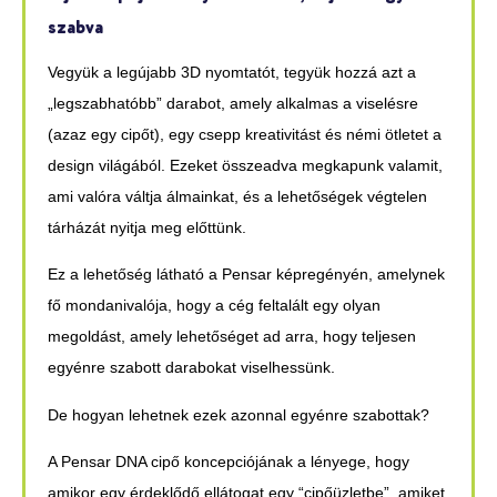
szabva
Vegyük a legújabb 3D nyomtatót, tegyük hozzá azt a
„legszabhatóbb” darabot, amely alkalmas a viselésre
(azaz egy cipőt), egy csepp kreativitást és némi ötletet a
design világából. Ezeket összeadva megkapunk valamit,
ami valóra váltja álmainkat, és a lehetőségek végtelen
tárházát nyitja meg előttünk.
Ez a lehetőség látható a Pensar képregényén, amelynek
fő mondanivalója, hogy a cég feltalált egy olyan
megoldást, amely lehetőséget ad arra, hogy teljesen
egyénre szabott darabokat viselhessünk.
De hogyan lehetnek ezek azonnal egyénre szabottak?
A Pensar DNA cipő koncepciójának a lényege, hogy
amikor egy érdeklődő ellátogat egy “cipőüzletbe”, amiket