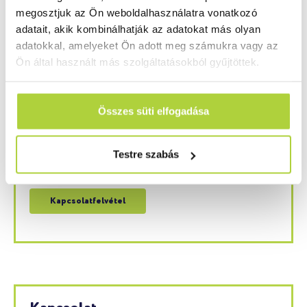
megosztjuk az Ön weboldalhasználatra vonatkozó
ELŐZŐ CIKK
KÖVETKEZŐ CIKK
adatait, akik kombinálhatják az adatokat más olyan
Hogyan használható a 3D nyomtató fröccsöntés során?
3D nyomtatott autó, 44 órán belül
adatokkal, amelyeket Ön adott meg számukra vagy az
Ön által használt más szolgáltatásokból gyűjtöttek.
Kérdése van? Szívesen segítünk!
Ha kérdése van műanyag reklámipari termékeink,
Összes süti elfogadása
kiegészítő termékeink, kész megoldásaink, vagy
szolgáltatásainkkal kapcsolatban, akkor forduljon
hozzánk bizalommal. Szakértő kollégáink a lehető
Testre szabás
leghamarabb felveszik majd önnel a kapcsolatot.
Kapcsolatfelvétel