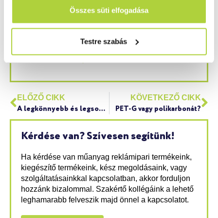
Összes süti elfogadása
feldolgozási formára megfelel, ezért nagyon népszerű a
reklámiparban dolgozók körében.
Testre szabás
Szívesen megtudnál még többet az anyagról?
Akkor
vedd fel velünk a
kapcsolatot!
ELŐZŐ CIKK
KÖVETKEZŐ CIKK
A legkönnyebb és legsokoldalúbb furnér lemez
PET-G vagy polikarbonát?
Kérdése van? Szívesen segítünk!
Ha kérdése van műanyag reklámipari termékeink,
kiegészítő termékeink, kész megoldásaink, vagy
szolgáltatásainkkal kapcsolatban, akkor forduljon
hozzánk bizalommal. Szakértő kollégáink a lehető
leghamarabb felveszik majd önnel a kapcsolatot.