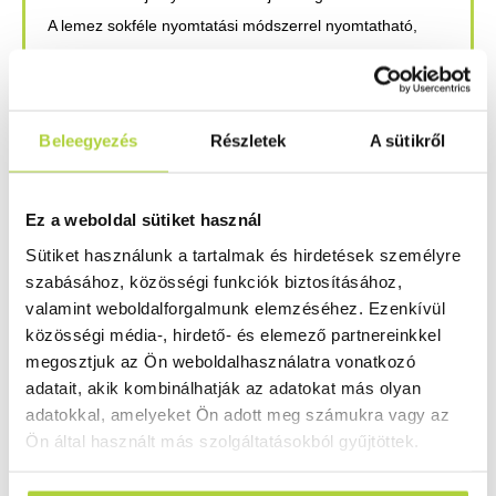
A lemez sokféle nyomtatási módszerrel nyomtatható,
például szitanyomás, offset vagy flexonyomtatás.
Alkalmas a különféle koronakezelési metódusokra is,
amely segít megoldani a a műanyaggal való tapadási
Beleegyezés
Részletek
A sütikről
problémákat.
A HIPS újrahasznosítható
Ez a weboldal sütiket használ
A HIPS 100%-ban újrahasznosítható anyag, azonban
Sütiket használunk a tartalmak és hirdetések személyre
kevés az a hely, ahol valóban foglalkoznak is az
szabásához, közösségi funkciók biztosításához,
újrahasznosításával is. Az USA-ban a lakosság kb. 20-
valamint weboldalforgalmunk elemzéséhez. Ezenkívül
60%-nak van hozzáférése azokhoz a PS
közösségi média-, hirdető- és elemező partnereinkkel
újrahasznosítási programokhoz, amelyek segítenek a
megosztjuk az Ön weboldalhasználatra vonatkozó
hulladék megfelelő kezelésében.
adatait, akik kombinálhatják az adatokat más olyan
adatokkal, amelyeket Ön adott meg számukra vagy az
A HIPS nagyon sokoldalú anyag
Ön által használt más szolgáltatásokból gyűjtöttek.
A HIPS gyakorlatilag a legtöbb színben elérhető,
könnyedén formázható anyag. Rendkívül sok