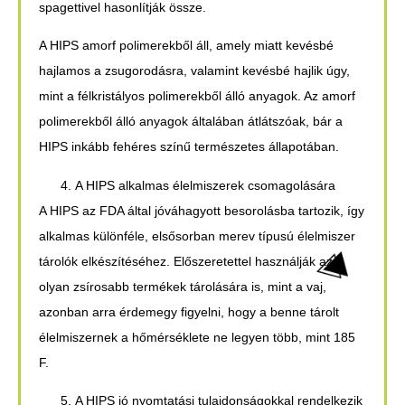
spagettivel hasonlítják össze.
A HIPS amorf polimerekből áll, amely miatt kevésbé
hajlamos a zsugorodásra, valamint kevésbé hajlik úgy,
mint a félkristályos polimerekből álló anyagok. Az amorf
polimerekből álló anyagok általában átlátszóak, bár a
HIPS inkább fehéres színű természetes állapotában.
A HIPS alkalmas élelmiszerek csomagolására
A HIPS az FDA által jóváhagyott besorolásba tartozik, így
alkalmas különféle, elsősorban merev típusú élelmiszer
tárolók elkészítéséhez. Előszeretettel használják az
olyan zsírosabb termékek tárolására is, mint a vaj,
azonban arra érdemegy figyelni, hogy a benne tárolt
élelmiszernek a hőmérséklete ne legyen több, mint 185
F.
A HIPS jó nyomtatási tulajdonságokkal rendelkezik