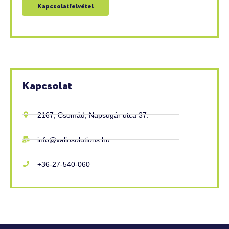
Kapcsolatfelvétel
Kapcsolat
2167, Csomád, Napsugár utca 37.
info@valiosolutions.hu
+36-27-540-060