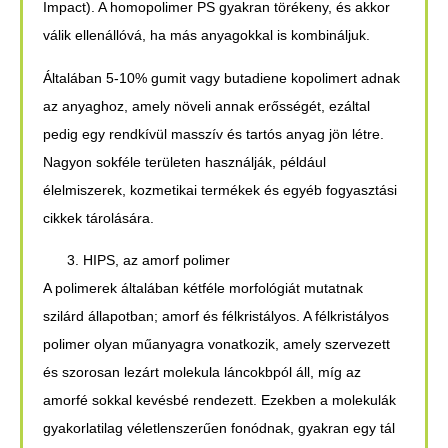
Impact). A homopolimer PS gyakran törékeny, és akkor
válik ellenállóvá, ha más anyagokkal is kombináljuk.
Általában 5-10% gumit vagy butadiene kopolimert adnak
az anyaghoz, amely növeli annak erősségét, ezáltal
pedig egy rendkívül masszív és tartós anyag jön létre.
Nagyon sokféle területen használják, például
élelmiszerek, kozmetikai termékek és egyéb fogyasztási
cikkek tárolására.
HIPS, az amorf polimer
A polimerek általában kétféle morfológiát mutatnak
szilárd állapotban; amorf és félkristályos. A félkristályos
polimer olyan műanyagra vonatkozik, amely szervezett
és szorosan lezárt molekula láncokbpól áll, míg az
amorfé sokkal kevésbé rendezett. Ezekben a molekulák
gyakorlatilag véletlenszerűen fonódnak, gyakran egy tál