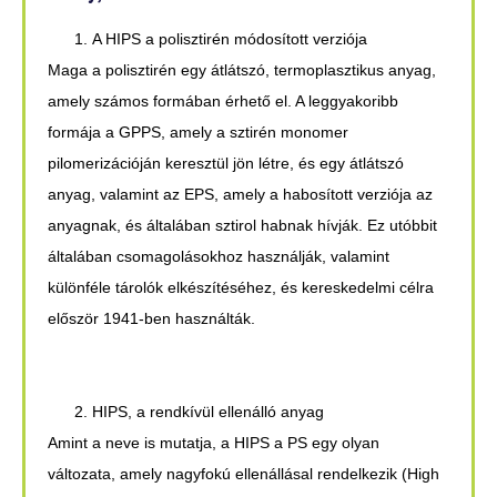
A HIPS a polisztirén módosított verziója
Maga a polisztirén egy átlátszó, termoplasztikus anyag,
amely számos formában érhető el. A leggyakoribb
formája a GPPS, amely a sztirén monomer
pilomerizációján keresztül jön létre, és egy átlátszó
anyag, valamint az EPS, amely a habosított verziója az
anyagnak, és általában sztirol habnak hívják. Ez utóbbit
általában csomagolásokhoz használják, valamint
különféle tárolók elkészítéséhez, és kereskedelmi célra
először 1941-ben használták.
HIPS, a rendkívül ellenálló anyag
Amint a neve is mutatja, a HIPS a PS egy olyan
változata, amely nagyfokú ellenállásal rendelkezik (High