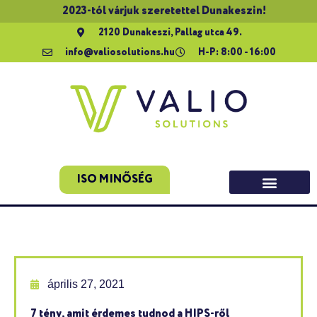
2023-tól várjuk szeretettel Dunakeszin!
2120 Dunakeszi, Pallag utca 49.
info@valiosolutions.hu
H-P: 8:00 - 16:00
ISO MINŐSÉG
április 27, 2021
7 tény, amit érdemes tudnod a HIPS-ről