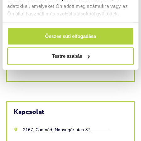
Kérdése van? Szívesen segítünk!
adatokkal, amelyeket Ön adott meg számukra vagy az
Ön által használt más szolgáltatásokból gyűjtöttek.
Ha kérdése van műanyag reklámipari termékeink,
kiegészítő termékeink, kész megoldásaink, vagy
szolgáltatásainkkal kapcsolatban, akkor forduljon
Összes süti elfogadása
hozzánk bizalommal. Szakértő kollégáink a lehető
leghamarabb felveszik majd önnel a kapcsolatot.
Testre szabás
Kapcsolatfelvétel
Kapcsolat
2167, Csomád, Napsugár utca 37.