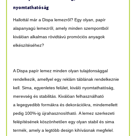
nyomtathatóság
Hallottál már a Dispa lemezről? Egy olyan, papír
alapanyagú lemezről, amely minden szempontból
kiválóan alkalmas rövidtávú promóciós anyagok
elkészítéséhez?
A Dispa
papír lemez
minden olyan tulajdonsággal
rendelkezik, amellyel egy reklám táblának rendelkeznie
kell. Sima, egyenletes felület, kiváló nyomtathatóság,
merevség és stabilitás. Kiválóan felhasználható
a
legegyedibb formákra és dekorációkra
, mindemellett
pedig 100%-ig újrahasznosítható. A lemez szerkezeti
felépítésének köszönhetően egy olyan stabil és sima
termék, amely a legtöbb design kihívásnak megfelel.