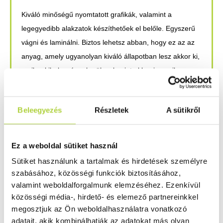
Kiváló minőségű nyomtatott grafikák, valamint a
legegyedibb alakzatok készíthetőek el belőle. Egyszerű
vágni és laminálni. Biztos lehetsz abban, hogy ez az az
anyag, amely ugyanolyan kiváló állapotban lesz akkor ki,
amikor kihelyezésre kerül, valamint akkor is, amikor
eltávolítják.
POP/POS, kiakasztott reklámtáblának, nyomtatott fotó
Beleegyezés
Részletek
A sütikről
alapanyagnak első osztályú.
Szívesen megtudnál még többet az anyagról?
Akkor
Ez a weboldal sütiket használ
vedd fel velünk a
kapcsolatot
!
Sütiket használunk a tartalmak és hirdetések személyre
szabásához, közösségi funkciók biztosításához,
valamint weboldalforgalmunk elemzéséhez. Ezenkívül
ELŐZŐ CIKK
KÖVETKEZŐ CIKK
közösségi média-, hirdető- és elemező partnereinkkel
Extra könnyű súly, nagyfokú ellenállás!
Műanyagok polírozása – mire figyeljünk?
megosztjuk az Ön weboldalhasználatra vonatkozó
adatait, akik kombinálhatják az adatokat más olyan