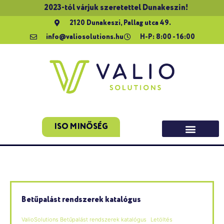
2023-tól várjuk szeretettel Dunakeszin!
2120 Dunakeszi, Pallag utca 49.
info@valiosolutions.hu
H-P: 8:00 - 16:00
ISO MINŐSÉG
Betűpalást rendszerek katalógus
ValioSolutions Betűpalást rendszerek katalógus
Letöltés