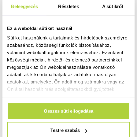
Ha ön is szeretné megtalálni a munkájához
Beleegyezés
Részletek
A sütikről
szükséges professzionális műanyag alapanyagokat,
kiegészítő termékeket, vagy már biztosan tudja,
hogy mire van szüksége, akkor kérjen tőlünk
Ez a weboldal sütiket használ
ajánlatot!
Sütiket használunk a tartalmak és hirdetések személyre
szabásához, közösségi funkciók biztosításához,
valamint weboldalforgalmunk elemzéséhez. Ezenkívül
közösségi média-, hirdető- és elemező partnereinkkel
megosztjuk az Ön weboldalhasználatra vonatkozó
adatait, akik kombinálhatják az adatokat más olyan
adatokkal, amelyeket Ön adott meg számukra vagy az
Ön által használt más szolgáltatásokból gyűjtöttek.
Összes süti elfogadása
Testre szabás