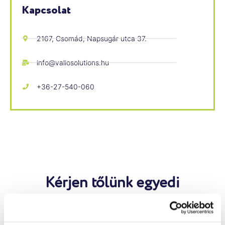
Kapcsolat
2167, Csomád, Napsugár utca 37.
info@valiosolutions.hu
+36-27-540-060
Kérjen tőlünk egyedi
árajánlatot!