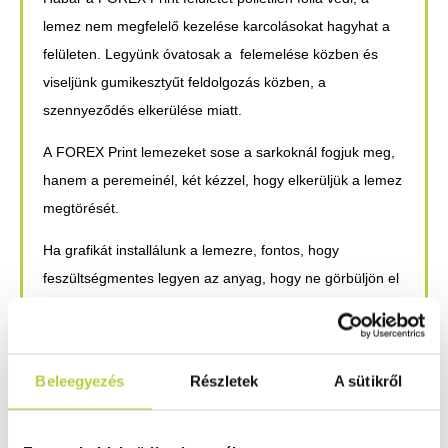
lemez nem megfelelő kezelése karcolásokat hagyhat a
felületen. Legyünk óvatosak a felemelése közben és
viseljünk gumikesztyűt feldolgozás közben, a
szennyeződés elkerülése miatt.
A
FOREX Print
lemezeket sose a sarkoknál fogjuk meg,
hanem a peremeinél, két kézzel, hogy elkerüljük a lemez
megtörését.
Ha grafikát installálunk a lemezre, fontos, hogy
feszültségmentes legyen az anyag, hogy ne görbüljön el
a lemez.
A
FOREX Print
és
FOREX Classic
lemezeket ugyanúgy
lehet stancolni, azonban az eredmények eltérhetnek. A
Beleegyezés
Részletek
A sütikről
végleges munka megkezdése előtt érdemes tesztelni,
hogy tudjuk, milyen eredményre számíthatunk.