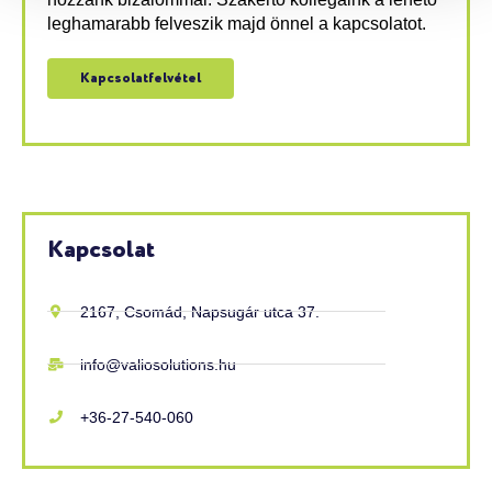
leghamarabb felveszik majd önnel a kapcsolatot.
Kapcsolatfelvétel
Kapcsolat
2167, Csomád, Napsugár utca 37.
info@valiosolutions.hu
+36-27-540-060