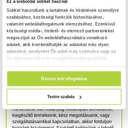
Ez a weboldal sütiket használ
A
FOREX Print
lemezek termoformálásánál ugyanúgy
Sütiket használunk a tartalmak és hirdetések személyre
más eredményre kell számítani, ezért itt is érdemes
szabásához, közösségi funkciók biztosításához,
valamint weboldalforgalmunk elemzéséhez. Ezenkívül
először tesztet végezni a végleges munka megkezdése
közösségi média-, hirdető- és elemező partnereinkkel
előtt.
megosztjuk az Ön weboldalhasználatra vonatkozó
Szeretnél még többet megtudni a FOREX-ről? Akkor
adatait, akik kombinálhatják az adatokat más olyan
adatokkal, amelyeket Ön adott meg számukra vagy az
vedd fel velünk a
kapcsolatot!
Ön által használt más szolgáltatásokból gyűjtöttek.
ELŐZŐ CIKK
KÖVETKEZŐ CIKK
Összes süti elfogadása
FOREX Classic lemezek ragasztása
FOREX lemezek fűrészelése, fúrása
Kérdése van? Szívesen segítünk!
Testre szabás
Ha kérdése van műanyag reklámipari termékeink,
kiegészítő termékeink, kész megoldásaink, vagy
szolgáltatásainkkal kapcsolatban, akkor forduljon
hozzánk bizalommal. Szakértő kollégáink a lehető