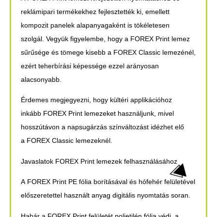
reklámipari termékekhez fejlesztették ki, emellett
kompozit panelek alapanyagaként is tökéletesen
szolgál. Vegyük figyelembe, hogy a
FOREX Print
lemez
sűrűsége és tömege kisebb a
FOREX Classic
lemezénél,
ezért teherbírási képessége ezzel arányosan
alacsonyabb.
Érdemes megjegyezni, hogy kültéri applikációhoz
inkább
FOREX Print
lemezeket használjunk, mivel
hosszútávon a napsugárzás színváltozást idézhet elő
a
FOREX Classic
lemezeknél.
Javaslatok FOREX Print lemezek felhasználásához
A
FOREX Print
PE fólia borításával és hófehér felületével
előszeretettel használt anyag digitális nyomtatás soran.
Habár a
FOREX Print
felületét polietilén fólia védi, a