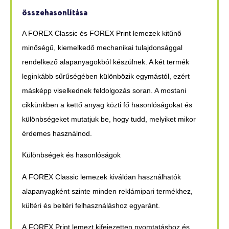
összehasonlítása
A FOREX Classic és FOREX Print lemezek kitűnő
minőségű, kiemelkedő mechanikai tulajdonsággal
rendelkező alapanyagokból készülnek. A két termék
leginkább sűrűségében különbözik egymástól, ezért
másképp viselkednek feldolgozás soran. A mostani
cikkünkben a kettő anyag közti fő hasonlóságokat és
különbségeket mutatjuk be, hogy tudd, melyiket mikor
érdemes használnod.
Különbségek és hasonlóságok
A
FOREX Classic
lemezek kiválóan használhatók
alapanyagként szinte minden reklámipari termékhez,
kültéri és beltéri felhasználáshoz egyaránt.
A
FOREX Print
lemezt kifejezetten nyomtatáshoz és