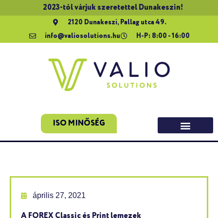
2023-tól várjuk szeretettel Dunakeszin!
2120 Dunakeszi, Pallag utca 49.
info@valiosolutions.hu
H-P: 8:00 - 16:00
ISO MINŐSÉG
április 27, 2021
A FOREX Classic és Print lemezek